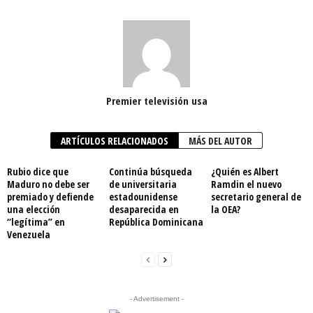
Premier televisión usa
ARTÍCULOS RELACIONADOS
MÁS DEL AUTOR
Rubio dice que
Continúa búsqueda
¿Quién es Albert
Maduro no debe ser
de universitaria
Ramdin el nuevo
premiado y defiende
estadounidense
secretario general de
una elección
desaparecida en
la OEA?
“legítima” en
República Dominicana
Venezuela
- Advertisement -