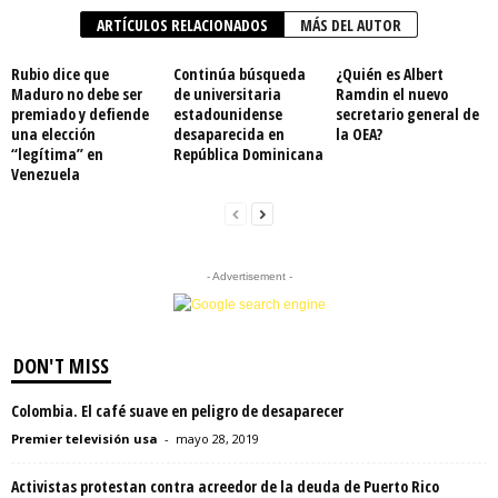
ARTÍCULOS RELACIONADOS
MÁS DEL AUTOR
Rubio dice que
Continúa búsqueda
¿Quién es Albert
Maduro no debe ser
de universitaria
Ramdin el nuevo
premiado y defiende
estadounidense
secretario general de
una elección
desaparecida en
la OEA?
“legítima” en
República Dominicana
Venezuela
- Advertisement -
DON'T MISS
Colombia. El café suave en peligro de desaparecer
Premier televisión usa
-
mayo 28, 2019
Activistas protestan contra acreedor de la deuda de Puerto Rico