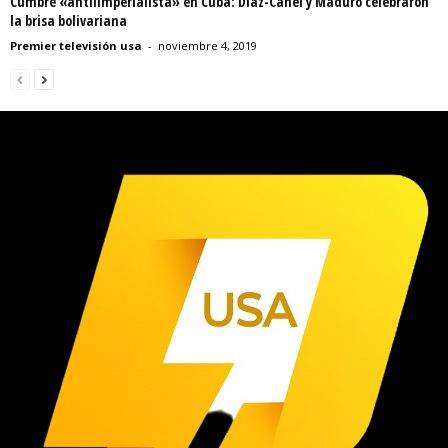
Cumbre «antiiimperialista» en Cuba: Díaz-Canel y Maduro celebraron
la brisa bolivariana
Premier televisión usa
-
noviembre 4, 2019