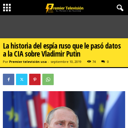
La historia del espía ruso que le pasó datos
a la CIA sobre Vladimir Putin
Por
Premier televisión usa
-
septiembre 10, 2019
74
0