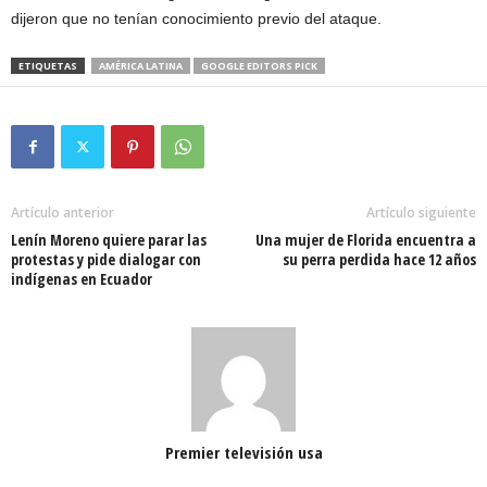
dijeron que no tenían conocimiento previo del ataque.
ETIQUETAS
AMÉRICA LATINA
GOOGLE EDITORS PICK
Artículo anterior
Artículo siguiente
Lenín Moreno quiere parar las
Una mujer de Florida encuentra a
protestas y pide dialogar con
su perra perdida hace 12 años
indígenas en Ecuador
Premier televisión usa