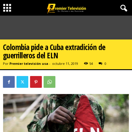
Colombia pide a Cuba extradición de
guerrilleros del ELN
Por
Premier televisión usa
-
octubre 11, 2019
54
0