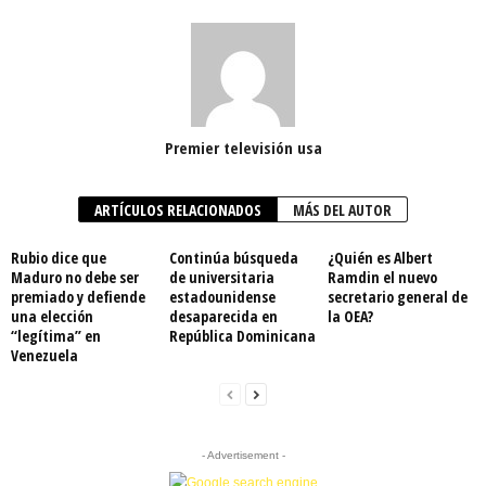
Premier televisión usa
ARTÍCULOS RELACIONADOS
MÁS DEL AUTOR
Rubio dice que
Continúa búsqueda
¿Quién es Albert
Maduro no debe ser
de universitaria
Ramdin el nuevo
premiado y defiende
estadounidense
secretario general de
una elección
desaparecida en
la OEA?
“legítima” en
República Dominicana
Venezuela
- Advertisement -