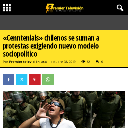
«Cenntenials» chilenos se suman a
protestas exigiendo nuevo modelo
sociopolítico
Por
Premier televisión usa
-
octubre 28, 2019
62
0