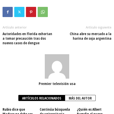
Artículo anterior
Artículo siguiente
Autoridades en Florida exhortan
China abre su mercado a la
a tomar precaución tras dos
harina de soja argentina
nuevos casos de dengue
Premier televisión usa
ARTÍCULOS RELACIONADOS
MÁS DEL AUTOR
Rubio dice que
Continúa búsqueda
¿Quién es Albert
Maduro no debe ser
de universitaria
Ramdin el nuevo