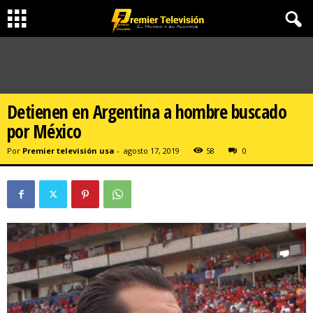
Detienen en Argentina a hombre buscado
por México
Por
Premier televisión usa
-
agosto 17, 2019
58
0