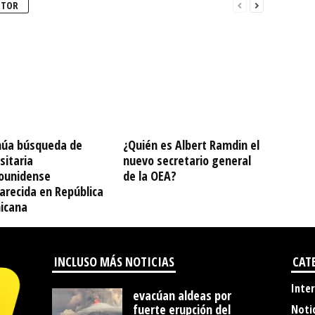
UTOR
núa búsqueda de
¿Quién es Albert Ramdin el
sitaria
nuevo secretario general
ounidense
de la OEA?
arecida en República
icana
INCLUSO MÁS NOTICIAS
CAT
Inte
evacúan aldeas por
fuerte erupción del
Noti