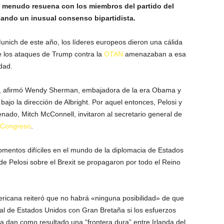
 a menudo resuena con los miembros del partido del
eando un inusual consenso bipartidista.
unich de este año, los líderes europeos dieron una cálida
 los ataques de Trump contra la
OTAN
amenazaban a esa
dad.
k», afirmó Wendy Sherman, embajadora de la era Obama y
jo la dirección de Albright. Por aquel entonces, Pelosi y
enado, Mitch McConnell, invitaron al secretario general de
Congreso
.
mentos difíciles en el mundo de la diplomacia de Estados
e Pelosi sobre el Brexit se propagaron por todo el Reino
ricana reiteró que no habrá «ninguna posibilidad» de que
l de Estados Unidos con Gran Bretaña si los esfuerzos
a dan como resultado una “frontera dura” entre Irlanda del