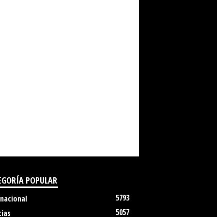
EGORÍA POPULAR
5793
rnacional
5057
cias