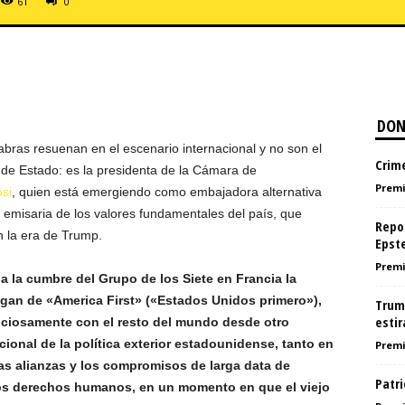
61
0
DON
bras resuenan en el escenario internacional y no son el
Crime
 de Estado: es la presidenta de la Cámara de
Premi
si
, quien está emergiendo como embajadora alternativa
 emisaria de los valores fundamentales del país, que
Repor
 la era de Trump.
Epste
Premi
 a la cumbre del Grupo de los Siete en Francia la
an de «America First» («Estados Unidos primero»),
Trum
esti
nciosamente con el resto del mundo desde otro
cional de la política exterior estadounidense, tanto en
Premi
as alianzas y los compromisos de larga data de
Patr
os derechos humanos, en un momento en que el viejo