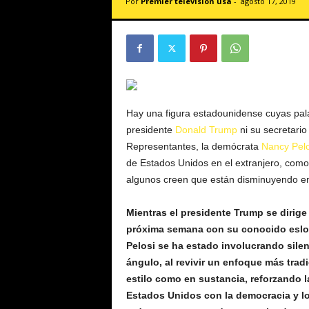
Por
Premier televisión usa
-
agosto 17, 2019
v
i
s
i
ó
n
U
S
Hay una figura estadounidense cuyas pala
A
presidente
Donald Trump
ni su secretario
Representantes, la demócrata
Nancy Pelo
de Estados Unidos en el extranjero, como
algunos creen que están disminuyendo en
Mientras el presidente Trump se dirige
próxima semana con su conocido eslog
Pelosi se ha estado involucrando sile
ángulo, al revivir un enfoque más tradi
estilo como en sustancia, reforzando l
Estados Unidos con la democracia y l