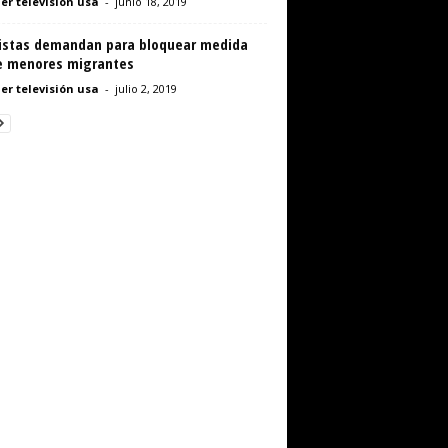
er televisión usa
-
junio 18, 2019
vistas demandan para bloquear medida
e menores migrantes
er televisión usa
-
julio 2, 2019