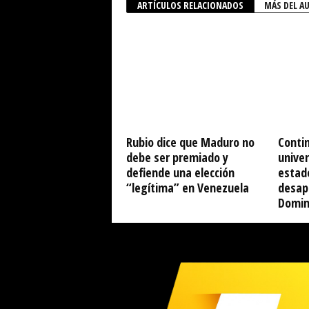
ARTÍCULOS RELACIONADOS
MÁS DEL A
Rubio dice que Maduro no
Conti
debe ser premiado y
univer
defiende una elección
estad
“legítima” en Venezuela
desap
Domin