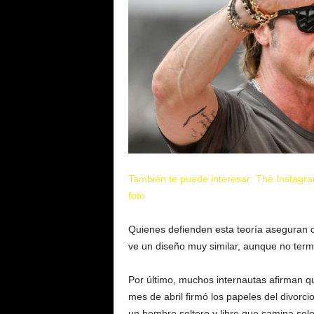
También te puede interesar: The Instagra
foto
Quienes defienden esta teoría aseguran q
ve un diseño muy similar, aunque no ter
Por último, muchos internautas afirman que
mes de abril firmó los papeles del divorc
un hombre soltero y libre que camina solo