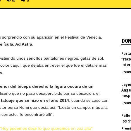
9
69
0
s sorprendió con su aparición en el Festival de Venecia,
DON
lícula, Ad Astra
.
Forta
 vistiendo unos sencillos pantalones negros, gafas de sol,
“reco
inter
olor caqui, que dejaba entrever el que fue el detalle más
Premi
e.
Leye
terior del bíceps derecho la figura oscura de un
Ánge
diseño que no pasó desapercibido por su ubicación: el
hospi
l tatuaje que se hizo en el año 2014
, cuando se casó con
Premi
utor persa Rumi que decía así: “Existe un campo, más allá
ncorrecto. Te encontraré allí”.
Falle
los 9
 “Hoy podemos decir lo que queremos en voz alta”
Premi