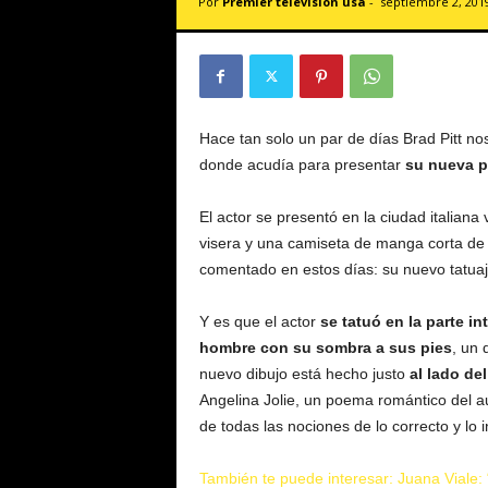
Por
Premier televisión usa
-
septiembre 2, 201
v
i
s
i
ó
n
Hace tan solo un par de días Brad Pitt no
U
donde acudía para presentar
su nueva pe
S
A
El actor se presentó en la ciudad italiana
visera y una camiseta de manga corta de c
comentado en estos días: su nuevo tatuaj
Y es que el actor
se tatuó en la parte in
hombre con su sombra a sus pies
, un 
nuevo dibujo está hecho justo
al lado de
Angelina Jolie, un poema romántico del a
de todas las nociones de lo correcto y lo i
También te puede interesar: Juana Viale: