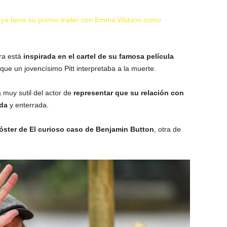
 ya tiene su primer tráiler con Emma Watson como
ura está
inspirada en el cartel de su famosa película
que un jovencísimo Pitt interpretaba a la muerte.
muy sutil del actor de
representar que su relación con
ada
y enterrada.
óster de El curioso caso de Benjamin Button
, otra de