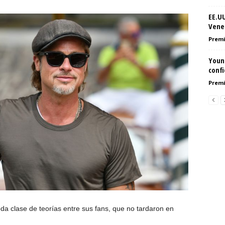
EE.U
Vene
Premi
Youn
conf
Premi
da clase de teorías entre sus fans, que no tardaron en