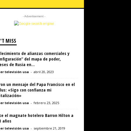
- Advertisement -
'T MISS
lecimiento de alianzas comerciales y
nfiguración” del mapa de poder,
eses de Rusia en...
er televisión usa
-
abril 20, 2023
ron un mensaje del Papa Francisco en el
lus: «Sigo con confianza mi
talización»
er televisión usa
-
febrero 23, 2025
ce el magnate hotelero Barron Hilton a
1 años
er televisión usa
-
septiembre 21, 2019