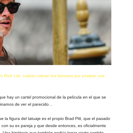
m Rich List: cuánto cobran los famosos por postear una
ue hay un cartel promocional de la película en el que se
minamos de ver el parecido…
 la figura del tatuaje es el propio Brad Pitt, que el pasado
io con su ex pareja y que desde entonces, es oficialmente
. Una hipótesis que también podría tener cierto sentido.