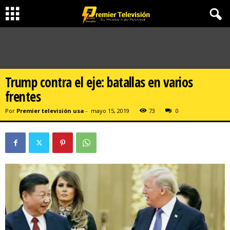
Trump contra el eje: batallas en varios
frentes
Por
Premier televisión usa
-
mayo 15, 2019
73
0