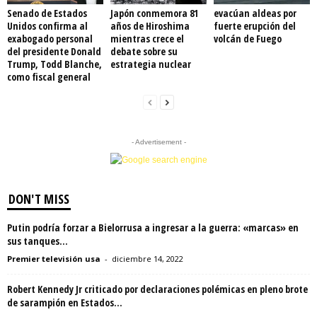
Senado de Estados
Japón conmemora 81
evacúan aldeas por
Unidos confirma al
años de Hiroshima
fuerte erupción del
exabogado personal
mientras crece el
volcán de Fuego
del presidente Donald
debate sobre su
Trump, Todd Blanche,
estrategia nuclear
como fiscal general
- Advertisement -
DON'T MISS
Putin podría forzar a Bielorrusa a ingresar a la guerra: «marcas» en
sus tanques...
Premier televisión usa
-
diciembre 14, 2022
Robert Kennedy Jr criticado por declaraciones polémicas en pleno brote
de sarampión en Estados...