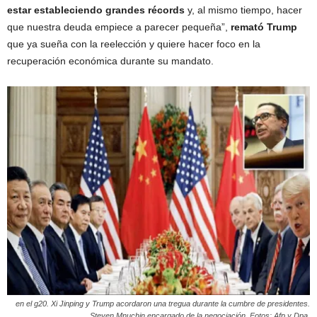
estar estableciendo grandes récords
y, al mismo tiempo, hacer
que nuestra deuda empiece a parecer pequeña”,
remató Trump
que ya sueña con la reelección y quiere hacer foco en la
recuperación económica durante su mandato.
en el g20. Xi Jinping y Trump acordaron una tregua durante la cumbre de presidentes.
Steven Mnuchin encargado de la negociación. Fotos: Afp y Dpa.