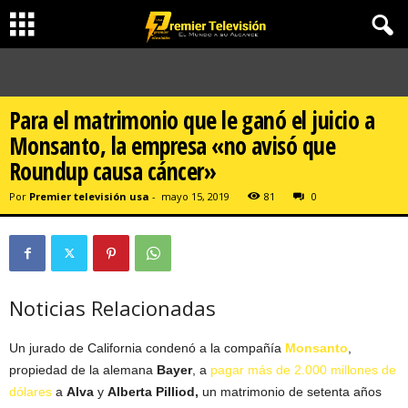
Para el matrimonio que le ganó el juicio a
Monsanto, la empresa «no avisó que
Roundup causa cáncer»
Por
Premier televisión usa
-
mayo 15, 2019
81
0
Noticias Relacionadas
Un jurado de California condenó a la compañía
Monsanto
,
propiedad de la alemana
Bayer
, a
pagar más de 2.000 millones de
dólares
a
Alva
y
Alberta Pilliod,
un matrimonio de setenta años