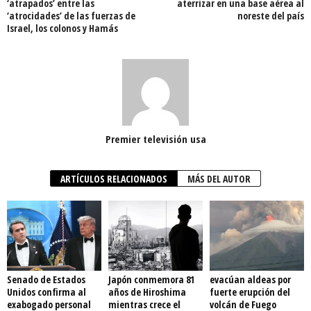
‘atrapados’ entre las
aterrizar en una base aérea al
‘atrocidades’ de las fuerzas de
noreste del país
Israel, los colonos y Hamás
Premier televisión usa
ARTÍCULOS RELACIONADOS
MÁS DEL AUTOR
Senado de Estados
Japón conmemora 81
evacúan aldeas por
Unidos confirma al
años de Hiroshima
fuerte erupción del
exabogado personal
mientras crece el
volcán de Fuego