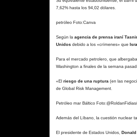
Su equivalente estadounidense, el barril 
7,62% hasta los 94,02 dólares.
petróleo
Foto:
Canva
Según la
agencia de prensa iraní Tasn
Unidos
debido a los «crímenes» que
Isr
Para el mercado petrolero, que albergab
Washington a finales de la semana pasada
«El
riesgo de una ruptura
(en las negoc
de Global Risk Management.
Petróleo mar Báltico
Foto:
@RoldanFidias
Además del Líbano, la cuestión nuclear t
El presidente de Estados Unidos,
Donald