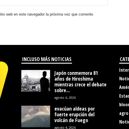
sitio web en este navegador la próxima vez que comente.
INCLUSO MÁS NOTICIAS
CAT
Inte
Japón conmemora 81
años de Hiroshima
Noti
mientras crece el debate
Amér
sobre...
Esta
agosto 6, 2026
bloo
evacúan aldeas por
agro
fuerte erupción del
volcán de Fuego
Notic
agosto 4, 2026