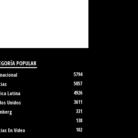
EGORÍA POPULAR
5794
rnacional
5057
cias
4926
ica Latina
3611
dos Unidos
331
mberg
138
102
ias En Video