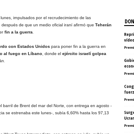
 lunes, impulsados por el recrudecimiento de las
DON
, después de que un medio oficial iraní afirmó que
Teherán
er
fin a la guerra
.
Repri
vídeo
rdo con Estados Unidos
para poner fin a la guerra en
Premi
to al fuego en Líbano
, donde el
ejército israelí golpea
Gobi
án.
econ
Premi
Congr
fuerz
Premi
l barril de Brent del mar del Norte, con entrega en agosto -
Surg
cia se estrenaba este lunes-, subía 6,60% hasta los 97,13
Ucra
Premi