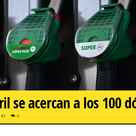
ril se acercan a los 100 d
87
0