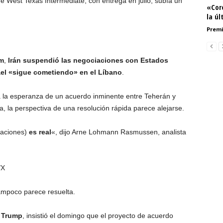
de West Texas Intermediate, con entrega en julio, subía un
«Cor
la úl
Premi
im
,
Irán suspendió las negociaciones con Estados
ael «sigue cometiendo» en el Líbano
.
a la esperanza de un acuerdo inminente entre Teherán y
, la perspectiva de una resolución rápida parece alejarse.
iaciones)
es real
«, dijo Arne Lohmann Rasmussen, analista
/X
ampoco parece resuelta.
 Trump
, insistió el domingo que el proyecto de acuerdo