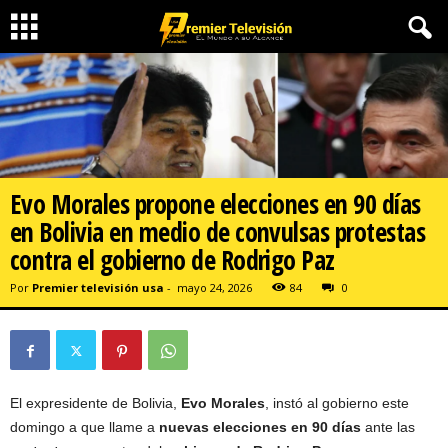
Evo Morales propone elecciones en 90 días
en Bolivia en medio de convulsas protestas
contra el gobierno de Rodrigo Paz
Por
Premier televisión usa
-
mayo 24, 2026
84
0
El expresidente de Bolivia,
Evo Morales
, instó al gobierno este
domingo a que llame a
nuevas elecciones en 90 días
ante las