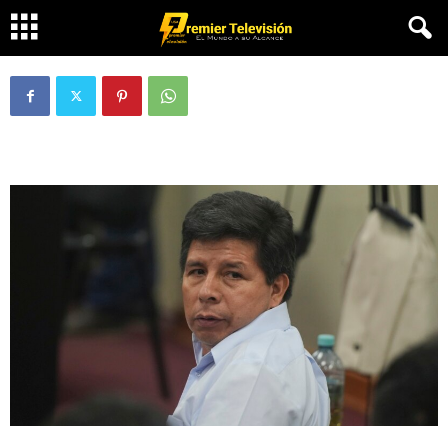
por rebelión
Por
Premier televisión usa
-
diciembre 15, 2025
232
0