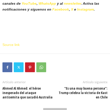
canales de
YouTube
,
WhatsApp
y al
newsletter
. Activa las
notificaciones y síguenos en
Facebook
,
X
e
Instagram
.
Source link
Artículo anterior
Artículo siguiente
Ahmed Al Ahmed: el héroe
“Es una muy buena persona”:
inesperado del ataque
Trump celebra la victoria de Kast
antisemita que sacudió Australia
en Chile