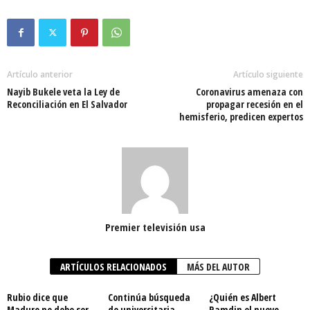
Artículo anterior
Artículo siguiente
Nayib Bukele veta la Ley de
Coronavirus amenaza con
Reconciliación en El Salvador
propagar recesión en el
hemisferio, predicen expertos
Premier televisión usa
ARTÍCULOS RELACIONADOS
MÁS DEL AUTOR
Rubio dice que
Continúa búsqueda
¿Quién es Albert
Maduro no debe ser
de universitaria
Ramdin el nuevo