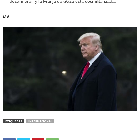
desarmaron y la Franja de Gaza está desmilitarizada.
DS
ETIQUETAS
INTERNACIONAL