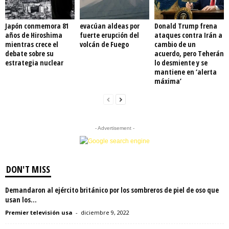
Japón conmemora 81
evacúan aldeas por
Donald Trump frena
años de Hiroshima
fuerte erupción del
ataques contra Irán a
mientras crece el
volcán de Fuego
cambio de un
debate sobre su
acuerdo, pero Teherán
estrategia nuclear
lo desmiente y se
mantiene en ‘alerta
máxima’
- Advertisement -
DON'T MISS
Demandaron al ejército británico por los sombreros de piel de oso que
usan los...
Premier televisión usa
-
diciembre 9, 2022