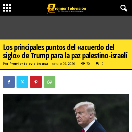
Los principales puntos del «acuerdo del
siglo» de Trump para la paz palestino-israelí
Por
Premier televisión usa
-
enero 29, 2020
70
0