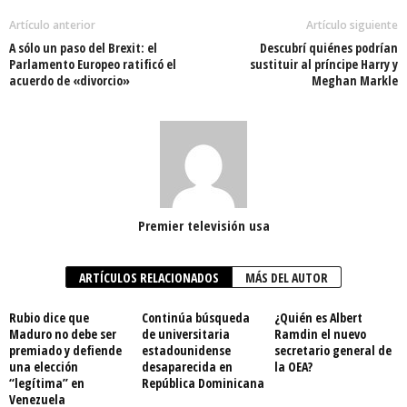
Artículo anterior
Artículo siguiente
A sólo un paso del Brexit: el
Descubrí quiénes podrían
Parlamento Europeo ratificó el
sustituir al príncipe Harry y
acuerdo de «divorcio»
Meghan Markle
Premier televisión usa
ARTÍCULOS RELACIONADOS
MÁS DEL AUTOR
Rubio dice que
Continúa búsqueda
¿Quién es Albert
Maduro no debe ser
de universitaria
Ramdin el nuevo
premiado y defiende
estadounidense
secretario general de
una elección
desaparecida en
la OEA?
“legítima” en
República Dominicana
Venezuela