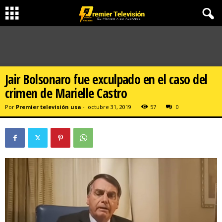
Jair Bolsonaro fue exculpado en el caso del
crimen de Marielle Castro
Por
Premier televisión usa
-
octubre 31, 2019
57
0