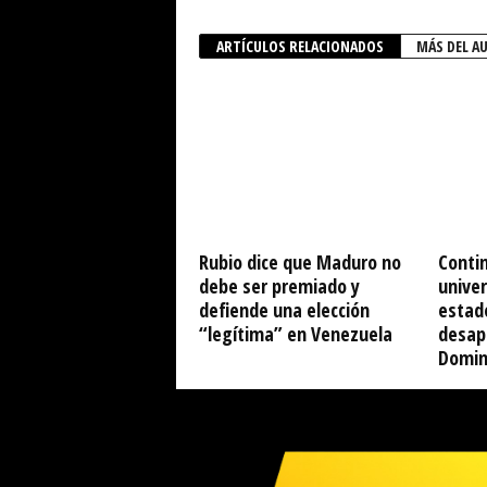
ARTÍCULOS RELACIONADOS
MÁS DEL A
Rubio dice que Maduro no
Conti
debe ser premiado y
univer
defiende una elección
estad
“legítima” en Venezuela
desap
Domin