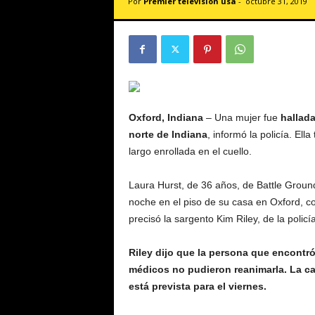
Por
Premier televisión usa
-
octubre 31, 2019
v
i
s
i
ó
n
U
S
Oxford, Indiana
– Una mujer fue
hallada
A
norte de Indiana
, informó la policía. El
largo enrollada en el cuello.
Laura Hurst, de 36 años, de Battle Ground,
noche en el piso de su casa en Oxford, con
precisó la sargento Kim Riley, de la policí
Riley dijo que la persona que encontró a
médicos no pudieron reanimarla. La ca
está prevista para el viernes.