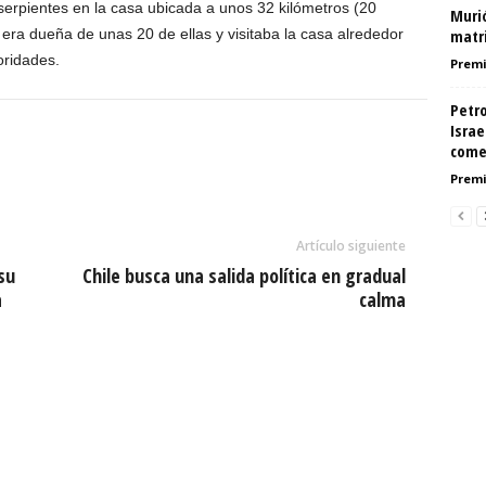
serpientes en la casa ubicada a unos 32 kilómetros (20
Muri
 era dueña de unas 20 de ellas y visitaba la casa alrededor
matr
oridades.
Premi
Petr
Israe
come
Premi
Artículo siguiente
su
Chile busca una salida política en gradual
a
calma