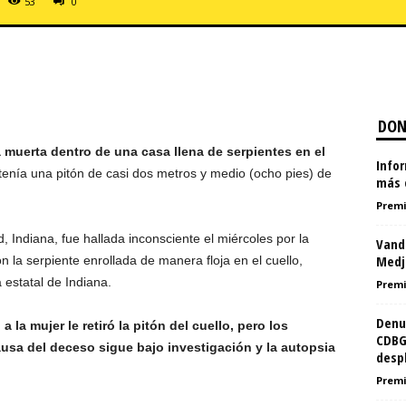
53
0
DON
 muerta dentro de una casa llena de serpientes en el
Infor
la tenía una pitón de casi dos metros y medio (ocho pies) de
más 
Premi
 Indiana, fue hallada inconsciente el miércoles por la
Vanda
Medju
 la serpiente enrollada de manera floja en el cuello,
a estatal de Indiana.
Premi
Denu
 la mujer le retiró la pitón del cuello, pero los
CDBG
usa del deceso sigue bajo investigación y la autopsia
desp
Premi