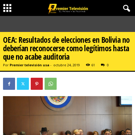
OEA: Resultados de elecciones en Bolivia no
deberían reconocerse como legítimos hasta
que no acabe auditoria
Por
Premier televisión usa
-
octubre 24, 2019
61
0