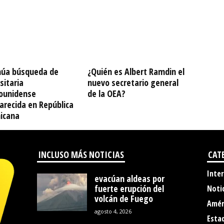
núa búsqueda de
¿Quién es Albert Ramdin el
sitaria
nuevo secretario general
ounidense
de la OEA?
arecida en República
icana
INCLUSO MÁS NOTICIAS
CAT
Inte
evacúan aldeas por
fuerte erupción del
Noti
volcán de Fuego
Amér
agosto 4, 2026
Esta