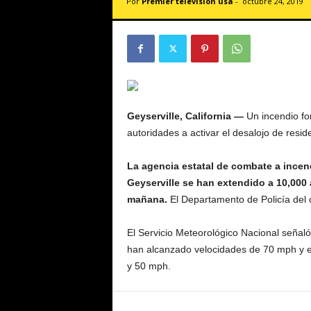
Por
Premier televisión usa
-
octubre 24, 2019
v
i
s
i
ó
n
U
S
Geyserville, California —
Un incendio for
A
autoridades a activar el desalojo de res
La agencia estatal de combate a incend
Geyserville se han extendido a 10,000 a
mañana.
El Departamento de Policía del 
El Servicio Meteorológico Nacional señal
han alcanzado velocidades de 70 mph y en 
y 50 mph.