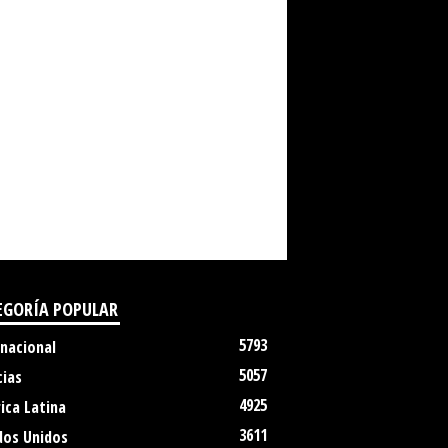
EGORÍA POPULAR
5793
rnacional
5057
cias
4925
ica Latina
3611
dos Unidos