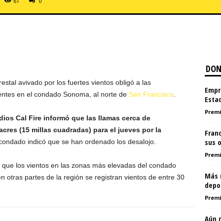
61
0
DON
estal avivado por los fuertes vientos obligó a las
Empr
identes en el condado Sonoma, al norte de
San Francisco
.
Esta
Premi
ios Cal Fire informó que las llamas cerca de
cres (15 millas cuadradas) para el jueves por la
Franc
sus o
condado indicó que se han ordenado los desalojo.
Premi
ó que los vientos en las zonas más elevadas del condado
Más 
otras partes de la región se registran vientos de entre 30
depo
Premi
Aún r