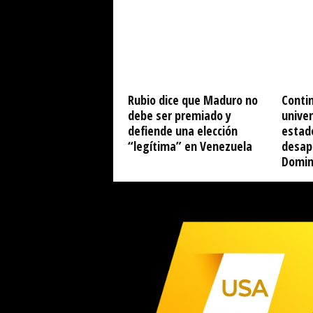
Rubio dice que Maduro no
Conti
debe ser premiado y
univer
defiende una elección
estad
“legítima” en Venezuela
desap
Domin