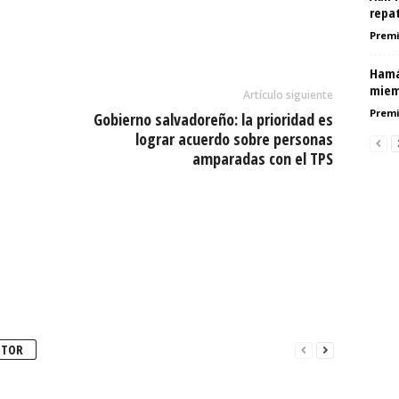
repa
Premi
Hamá
miem
Artículo siguiente
Premi
Gobierno salvadoreño: la prioridad es
lograr acuerdo sobre personas
amparadas con el TPS
UTOR