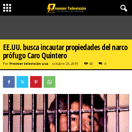
EE.UU. busca incautar propiedades del narco
prófugo Caro Quintero
Por
Premier televisión usa
-
octubre 23, 2019
63
0