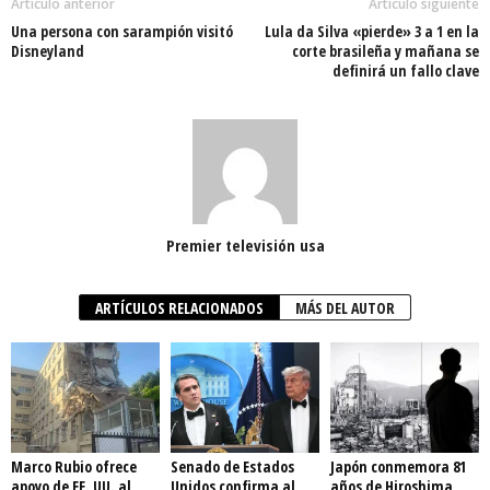
Artículo anterior
Artículo siguiente
Una persona con sarampión visitó
Lula da Silva «pierde» 3 a 1 en la
Disneyland
corte brasileña y mañana se
definirá un fallo clave
Premier televisión usa
ARTÍCULOS RELACIONADOS
MÁS DEL AUTOR
Marco Rubio ofrece
Senado de Estados
Japón conmemora 81
apoyo de EE. UU. al
Unidos confirma al
años de Hiroshima