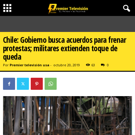
Chile: Gobierno busca acuerdos para frenar
protestas; militares extienden toque de
queda
Por
Premier televisión usa
-
octubre 20, 2019
63
0