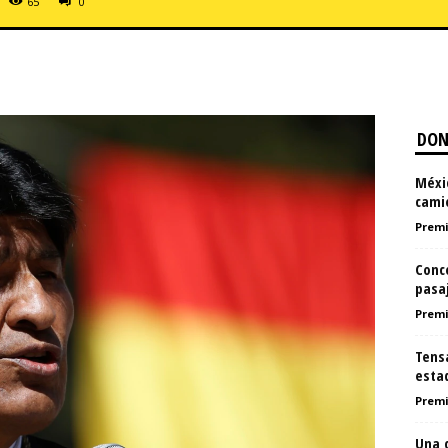
65
0
DON
Méxic
cami
Premi
Conco
pasaj
Premi
Tens
esta
Premi
Una c