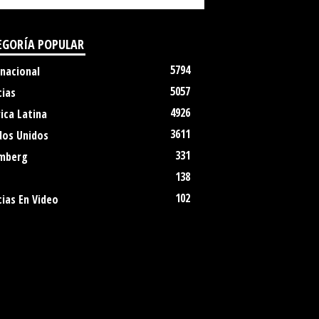
EGORÍA POPULAR
5794
rnacional
5057
cias
4926
ica Latina
3611
dos Unidos
331
mberg
138
102
ias En Video