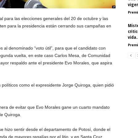
vigen
Premi
nal para las elecciones generales del 20 de octubre y las
Mist
iten para la presidencia están cerrando sus campañas en
criti
vida..
Premi
 al denominado “voto útil”, para que el candidato con
segunda vuelta, en este caso Carlos Mesa, de Comunidad
yor respaldo ante el presidente Evo Morales, que aspira
s políticos como el expresidente Jorge Quiroga, quien pidió
anera de evitar que Evo Morales gane un cuarto mandato
 de Quiroga.
se hizo sentir desde el departamento de Potosí, donde el
a de mayores regalías por el litio, y en Santa Cruz,