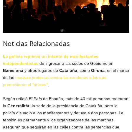
Noticias Relacionadas
La policía reprimió un intento de manifestantes
independentistas
de ingresar a las sedes de Gobierno en
Barcelona
y otros lugares de
Cataluña
, como
Girona
, en el marco
de las
masivas protestas contra las condenas a los que
promovieron el “próces”
.
Según reflejó
El País
de España, más de 40 mil personas rodearon
la
Generalitát
, la sede de la presidencia de Cataluña, pero la
policía disuadió a los manifestantes y detuvo a dos personas. La
tensión es permanente y los organizadores de las marchas
aseguran que seguirán en las calles contra las sentencias que