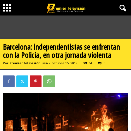
Barcelona: independentistas se enfrentan
con la Policía, en otra jornada violenta
Por
Premier televisión usa
-
octubre 15, 2019
64
0