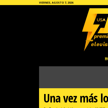
VIERNES, AGOSTO 7, 2026
P
H
r
e
m
i
e
r
T
Una vez más lo
e
l
e