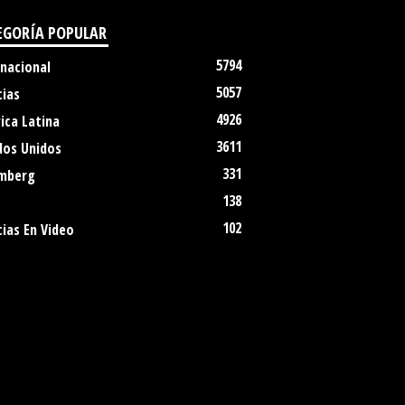
EGORÍA POPULAR
5794
rnacional
5057
cias
4926
ica Latina
3611
dos Unidos
331
mberg
138
102
ias En Video