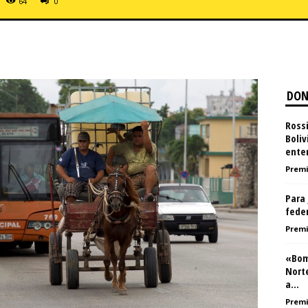
64
0
DON
Rossi
Boli
ente
Premi
Para 
feder
Premi
«Bom
Nort
a...
Premi