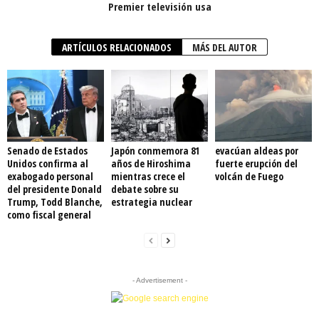
Premier televisión usa
ARTÍCULOS RELACIONADOS
MÁS DEL AUTOR
Senado de Estados
Japón conmemora 81
evacúan aldeas por
Unidos confirma al
años de Hiroshima
fuerte erupción del
exabogado personal
mientras crece el
volcán de Fuego
del presidente Donald
debate sobre su
Trump, Todd Blanche,
estrategia nuclear
como fiscal general
- Advertisement -