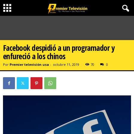
Facebook despidió a un programador y
enfureció a los chinos
Por
Premier televisión usa
-
octubre 11, 2019
70
0