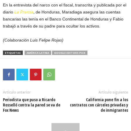
En la entrevista del narco con el fiscal, transcrita y publicada por el
diario
La Prensa
, de Honduras, Maradiaga asegura las cuentas
bancarias las tenía en el Banco Continental de Honduras y Fabio
trabajó a través de su padre para ocultar los activos.
(Colaboración Luis Felipe Rojas)
ETIQUETAS
AMÉRICA LATINA
GOOGLE EDITORS PICK
Artículo anterior
Artículo siguiente
Periodista que puso a Ricardo
California pone fin a los
Rosselló contra la pared se va de
contratos con cárceles privadas y
Fox News
de inmigrantes