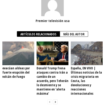
Premier televisión usa
ARTÍCULOS RELACIONADOS
MÁS DEL AUTOR
evacúan aldeas por
Donald Trump frena
España, EN VIVO |
fuerte erupción del
ataques contra Irán a
Últimas noticias de la
volcán de Fuego
cambio de un
crisis migratoria en
acuerdo, pero Teherán
Ceuta, las
lo desmiente y se
devoluciones y
mantiene en ‘alerta
reacciones
máxima’
internacionales