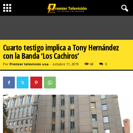
Cuarto testigo implica a Tony Hernández
con la Banda ‘Los Cachiros’
Por
Premier televisión usa
-
octubre 11, 2019
69
0