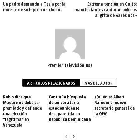
Un padre demanda a Tesla por la
Extrema tensión en Quito:
muerte de su hijo en un choque
manifestantes capturan policías
al grito de «asesinos»
Premier televisión usa
ARTÍCULOS RELACIONADOS
MÁS DEL AUTOR
Rubio dice que
Continúa búsqueda
¿Quién es Albert
Maduro no debe ser
de universitaria
Ramdin el nuevo
premiado y defiende
estadounidense
secretario general de
una elección
desaparecida en
la OEA?
“legítima” en
República Dominicana
Venezuela