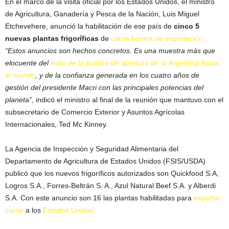
En el marco de la visita oficial por los Estados Unidos, el ministro
de Agricultura, Ganadería y Pesca de la Nación, Luis Miguel
Etchevehere, anunció la habilitación de ese país de
cinco 5
nuevas plantas frigoríficas
de
carne bovina de exportación.
“Estos anuncios son hechos concretos. Es una muestra más que
elocuente del
éxito de la política de apertura de la Argentina hacia
el mundo
, y de la confianza generada en los cuatro años de
gestión del presidente Macri con las principales potencias del
planeta”
, indicó el ministro al final de la reunión que mantuvo con el
subsecretario de Comercio Exterior y Asuntos Agrícolas
Internacionales, Ted Mc Kinney.
La Agencia de Inspección y Seguridad Alimentaria del
Departamento de Agricultura de Estados Unidos (FSIS/USDA)
publicó que los nuevos frigoríficos autorizados son Quickfood S.A,
Logros S.A., Forres-Beltrán S. A., Azul Natural Beef S.A. y Alberdi
S.A. Con este anuncio son 16 las plantas habilitadas para
exportar
carne
a los
Estados Unidos.