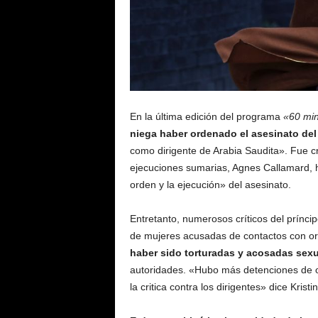
En la última edición del programa
«60 mi
niega haber ordenado el asesinato del
como dirigente de Arabia Saudita». Fue c
ejecuciones sumarias, Agnes Callamard, he
orden y la ejecución» del asesinato.
Entretanto, numerosos críticos del prínc
de mujeres acusadas de contactos con 
haber sido torturadas y acosadas sex
autoridades. «Hubo más detenciones de otr
la critica contra los dirigentes» dice Krist