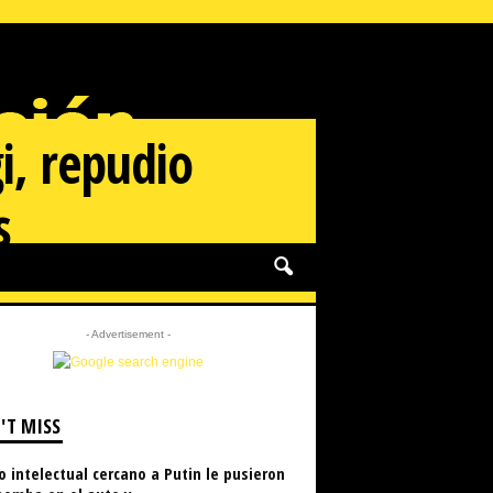
i, repudio
s
- Advertisement -
'T MISS
o intelectual cercano a Putin le pusieron