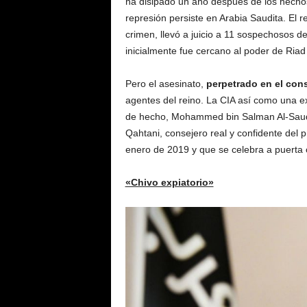
ha disipado un año después de los hechos
v
represión persiste en Arabia Saudita. El r
i
crimen, llevó a juicio a 11 sospechosos de
s
inicialmente fue cercano al poder de Riad 
i
ó
n
Pero el asesinato,
perpetrado en el con
U
agentes del reino. La CIA así como una ex
S
de hecho, Mohammed bin Salman Al-Saud,
A
Qahtani, consejero real y confidente del p
enero de 2019 y que se celebra a puerta 
«Chivo expiatorio»