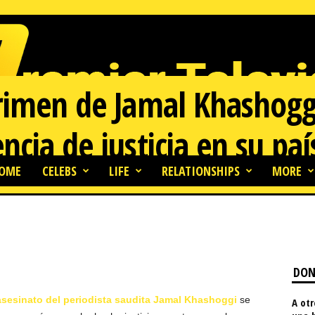
rimen de Jamal Khashogg
cia de justicia en su paí
OME
CELEBS
LIFE
RELATIONSHIPS
MORE
65
0
DON
asesinato del periodista saudita Jamal Khashoggi
se
A otr