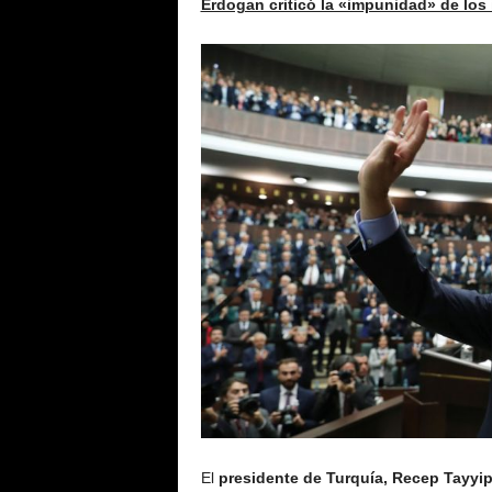
Erdogan criticó la «impunidad» de los
El
presidente de Turquía, Recep Tayyi