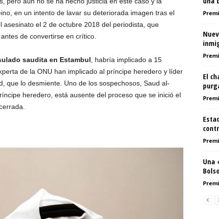
una b
, pero aún no se ha hecho justicia en este caso y la
eino, en un intento de lavar su deteriorada imagen tras el
Premi
l asesinato el 2 de octubre 2018 del periodista, que
Nuev
antes de convertirse en crítico.
inmi
Premi
sulado saudita en Estambul
, habría implicado a 15
perta de la ONU han implicado al príncipe heredero y líder
El ch
 que lo desmiente. Uno de los sospechosos, Saud al-
purg
ríncipe heredero, está ausente del proceso que se inició el
Premi
cerrada.
Estad
contr
Premi
Una «
Bols
Premi