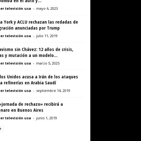
omba en el auto y...
er televisión usa
-
mayo 6, 2023
a York y ACLU rechazan las redadas de
gración anunciadas por Trump
er televisión usa
-
julio 11, 2019
avismo sin Chávez: 12 años de crisis,
as y mutación a un modelo...
er televisión usa
-
marzo 5, 2025
os Unidos acusa a Irán de los ataques
a refinerías en Arabia Saudí
er televisión usa
-
septiembre 14, 2019
jornada de rechazo» recibirá a
onaro en Buenos Aires
er televisión usa
-
junio 1, 2019