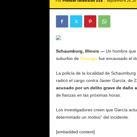
Por
Premier televisión usa
-
septiembre 29, 20
v
i
s
i
ó
n
U
S
Schaumburg, Illinois —
Un hombre que 
A
suburbio de
Chicago
fue encausado el do
La policía de la localidad de Schaumburg 
radicó el cargo contra Javier García, de 22
acusado por un delito grave de daño a
de fianzas en las próximas horas.
Los investigadores creen que García act
determinado un motivo” del incidente.
[embedded content]