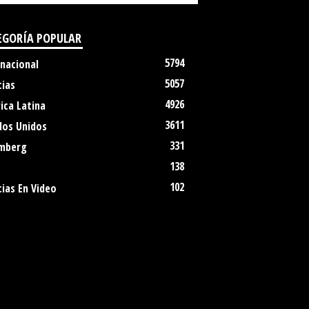
EGORÍA POPULAR
5794
rnacional
5057
cias
4926
ica Latina
3611
dos Unidos
331
mberg
138
102
ias En Video