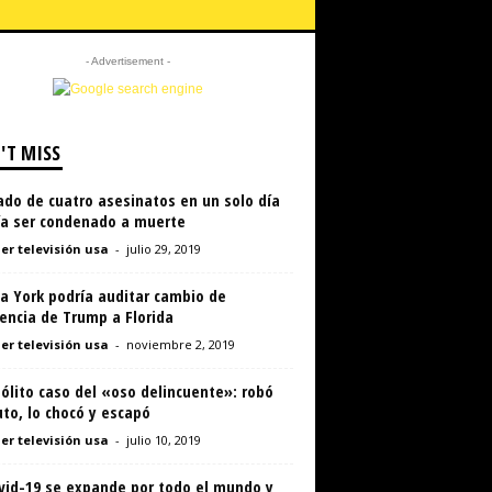
- Advertisement -
'T MISS
do de cuatro asesinatos en un solo día
ía ser condenado a muerte
er televisión usa
-
julio 29, 2019
a York podría auditar cambio de
encia de Trump a Florida
er televisión usa
-
noviembre 2, 2019
sólito caso del «oso delincuente»: robó
to, lo chocó y escapó
er televisión usa
-
julio 10, 2019
ovid-19 se expande por todo el mundo y