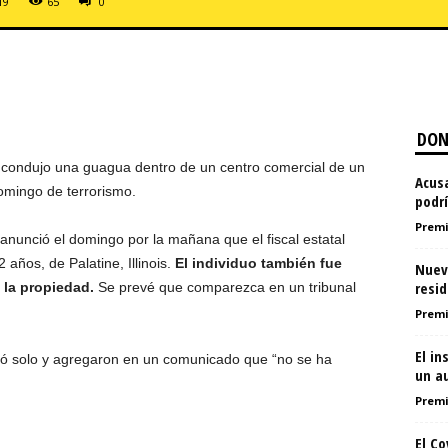
19
65
0
DON
condujo una guagua dentro de un centro comercial de un
Acusa
mingo de terrorismo.
podr
Premi
anunció el domingo por la mañana que el fiscal estatal
 años, de Palatine, Illinois.
El individuo también fue
Nuev
resid
 la propiedad.
Se prevé que comparezca en un tribunal
Premi
El in
uó solo y agregaron en un comunicado que “no se ha
un au
Premi
El C