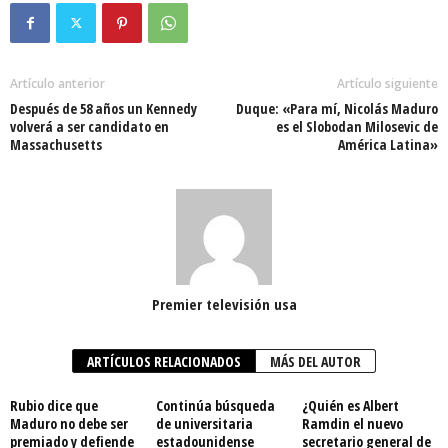
Artículo anterior
Artículo siguiente
Después de 58 años un Kennedy
Duque: «Para mí, Nicolás Maduro
volverá a ser candidato en
es el Slobodan Milosevic de
Massachusetts
América Latina»
Premier televisión usa
ARTÍCULOS RELACIONADOS
MÁS DEL AUTOR
Rubio dice que
Continúa búsqueda
¿Quién es Albert
Maduro no debe ser
de universitaria
Ramdin el nuevo
premiado y defiende
estadounidense
secretario general de