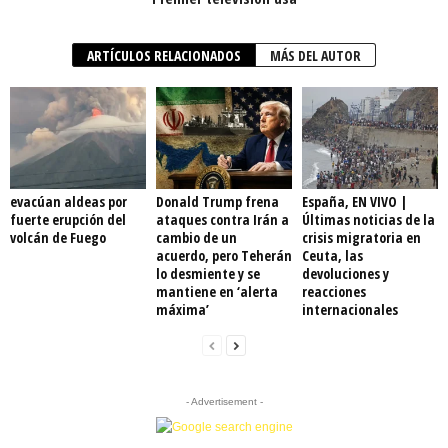
ARTÍCULOS RELACIONADOS
MÁS DEL AUTOR
evacúan aldeas por
Donald Trump frena
España, EN VIVO |
fuerte erupción del
ataques contra Irán a
Últimas noticias de la
volcán de Fuego
cambio de un
crisis migratoria en
acuerdo, pero Teherán
Ceuta, las
lo desmiente y se
devoluciones y
mantiene en ‘alerta
reacciones
máxima’
internacionales
- Advertisement -