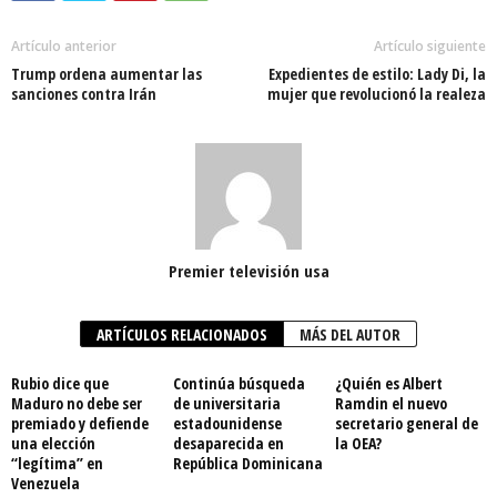
Artículo anterior
Artículo siguiente
Trump ordena aumentar las
Expedientes de estilo: Lady Di, la
sanciones contra Irán
mujer que revolucionó la realeza
Premier televisión usa
ARTÍCULOS RELACIONADOS
MÁS DEL AUTOR
Rubio dice que
Continúa búsqueda
¿Quién es Albert
Maduro no debe ser
de universitaria
Ramdin el nuevo
premiado y defiende
estadounidense
secretario general de
una elección
desaparecida en
la OEA?
“legítima” en
República Dominicana
Venezuela