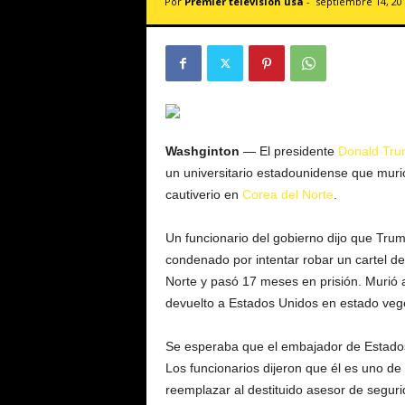
Por
Premier televisión usa
-
septiembre 14, 20
v
i
s
i
ó
n
U
S
Washginton
— El presidente
Donald Tr
A
un universitario estadounidense que muri
cautiverio en
Corea del Norte
.
Un funcionario del gobierno dijo que Trum
condenado por intentar robar un cartel d
Norte y pasó 17 meses en prisión. Murió 
devuelto a Estados Unidos en estado vege
Se esperaba que el embajador de Estados
Los funcionarios dijeron que él es uno d
reemplazar al destituido asesor de seguri