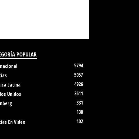
EGORÍA POPULAR
5794
rnacional
5057
cias
4926
ica Latina
3611
dos Unidos
331
mberg
138
102
ias En Video