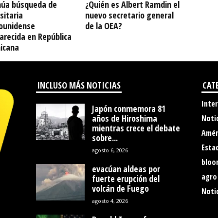
núa búsqueda de
¿Quién es Albert Ramdin el
sitaria
nuevo secretario general
ounidense
de la OEA?
arecida en República
icana
INCLUSO MÁS NOTICIAS
CAT
Inte
Japón conmemora 81
años de Hiroshima
Noti
mientras crece el debate
Amér
sobre...
Esta
agosto 6, 2026
bloo
evacúan aldeas por
agro
fuerte erupción del
volcán de Fuego
Notic
agosto 4, 2026