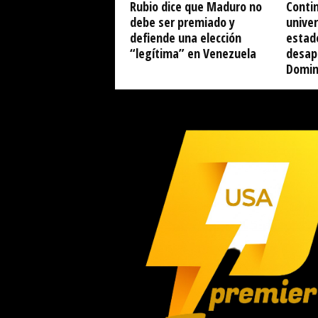
Rubio dice que Maduro no
Conti
debe ser premiado y
univer
defiende una elección
estad
“legítima” en Venezuela
desap
Domin