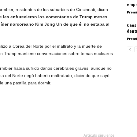
empr
mbier, residentes de los suburbios de Cincinnati, dicen
Premi
ue
les enfurecieron los comentarios de Trump meses
l líder norcoreano Kim Jong Un de que él no estaba al
Caos 
dent
Premi
izo a Corea del Norte por el maltrato y la muerte de
uien Trump mantiene conversaciones sobre temas nucleares.
rmbier había sufrido daños cerebrales graves, aunque no
a del Norte negó haberlo maltratado, diciendo que cayó
 una pastilla para dormir.
Artículo siguiente