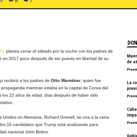
19
59
0
DON
ump
planea cenar el sábado por la noche con los padres de
Muer
ó en 2017 poco después de ser puesto en libertad de su
de a
Premi
p recibirá a los padres de
Otto Warmbier
, quien fue
La co
prev
e propaganda mientras estaba en la capital de Corea del
a los 22 años de edad, días después de haber sido
Premi
tativo.
Cuba
impa
 Unidos en Alemania, Richard Grenell, se una a la cena.
Premi
e los 15 candidatos que Trump está analizando para
dad nacional John Bolton.
Gobie