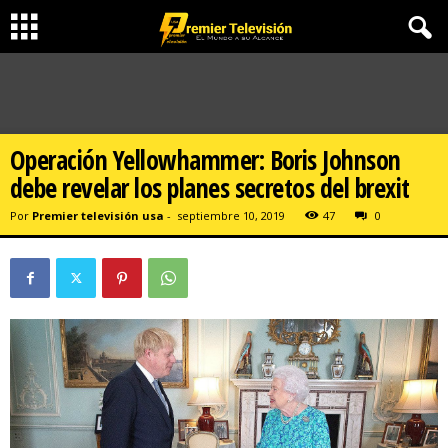
Operación Yellowhammer: Boris Johnson
debe revelar los planes secretos del brexit
Por
Premier televisión usa
-
septiembre 10, 2019
47
0