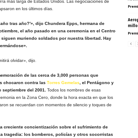
erra más larga de Estados Unidos. Las negociaciones de
Premi
apsaron en los últimos días.
Aero
, año tras año?'», dijo Chundera Epps, hermana de
mill
eptiembre, el año pasado en una ceremonia en el Centro
Premi
 siguen muriendo soldados por nuestra libertad. Hay
fermándose».
irá olvidar», dijo.
emoración de las cerca de 3,000 personas que
s chocaron contra las
Torres Gemelas
, el Pentágono y
e septiembre del 2001.
Todos los nombres de esas
eremonia en la Zona Cero, donde la hora exacta en que los
maron se recuerdan con momentos de silencio y toques de
a creciente concientización sobre el sufrimiento de
a tragedia: los bomberos, policías y otros socorristas