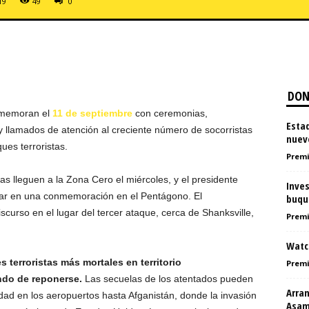
19
49
0
DON
nmemoran el
11 de septiembre
con ceremonias,
Estad
y llamados de atención al creciente número de socorristas
nuev
ues terroristas.
Premi
s lleguen a la Zona Cero el miércoles, y el presidente
Inves
par en una conmemoración en el Pentágono. El
buqu
scurso en el lugar del tercer ataque, cerca de Shanksville,
Premi
Watch
terroristas más mortales en territorio
Premi
ndo de reponerse.
Las secuelas de los atentados pueden
Arran
dad en los aeropuertos hasta Afganistán, donde la invasión
Asamb