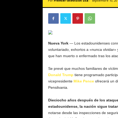
Por
Premier televisión usa
-
septiembre 10, 20
v
i
s
i
ó
n
U
S
Nueva York
— Los estadounidenses co
A
voluntariado, exhortos a «nunca olvidar» 
que han muerto o enfermado tras los ataq
Se prevé que muchos familiares de víctima
Donald Trump
tiene programado partici
vicepresidente
Mike Pence
ofrecerá un di
Pensilvania.
Dieciocho años después de los ataques 
estadounidense, la nación sigue trata
notarse desde las inspecciones de seguri