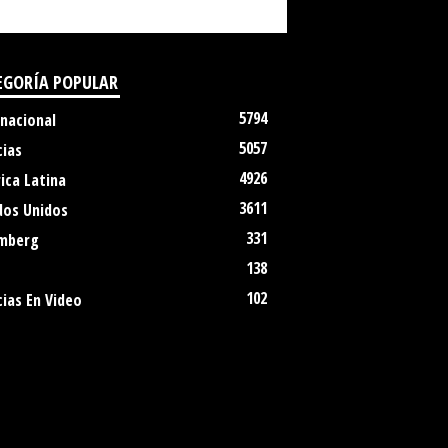
EGORÍA POPULAR
5794
rnacional
5057
cias
4926
ica Latina
3611
dos Unidos
331
mberg
138
102
ias En Video