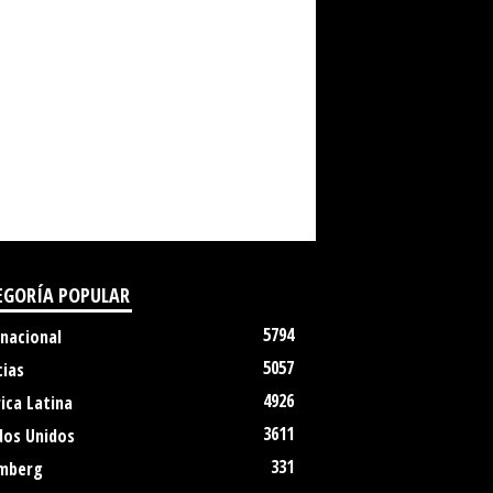
EGORÍA POPULAR
5794
rnacional
5057
cias
4926
ica Latina
3611
dos Unidos
331
mberg