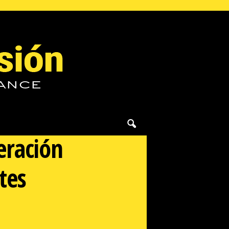
eración
tes