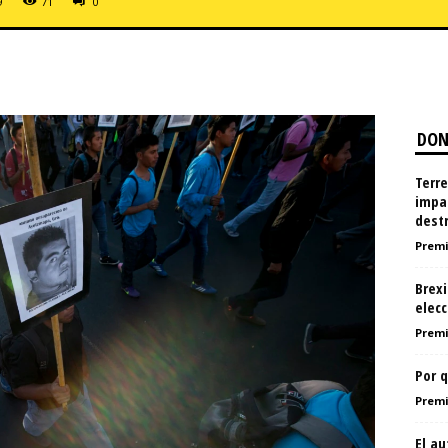
9
71
0
DON
Terr
impa
dest
Premi
Brexi
elecc
Premi
Por 
Premi
El a