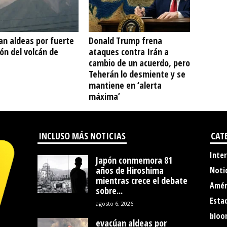
an aldeas por fuerte
Donald Trump frena
ón del volcán de
ataques contra Irán a
cambio de un acuerdo, pero
Teherán lo desmiente y se
mantiene en ‘alerta
máxima’
INCLUSO MÁS NOTICIAS
CAT
Inte
Japón conmemora 81
años de Hiroshima
Noti
mientras crece el debate
Amér
sobre...
Esta
agosto 6, 2026
bloo
evacúan aldeas por