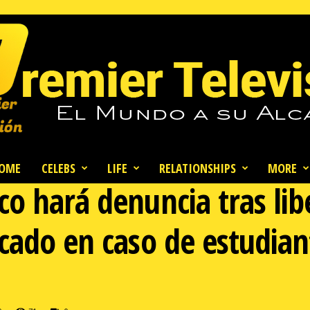
OME
CELEBS
LIFE
RELATIONSHIPS
MORE
o hará denuncia tras lib
cado en caso de estudian