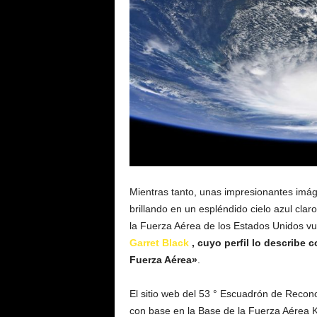
Mientras tanto, unas impresionantes imág
brillando en un espléndido cielo azul cla
la Fuerza Aérea de los Estados Unidos vu
Garret Black
, cuyo perfil lo describe
Fuerza Aérea»
.
El sitio web del 53 ° Escuadrón de Recon
con base en la Base de la Fuerza Aérea Ke