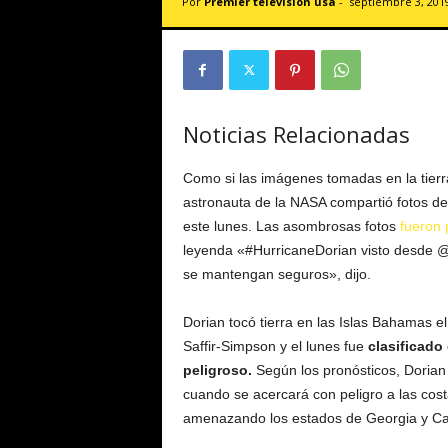
Por
Premier televisión usa
-
septiembre 3, 201
v
i
s
i
ó
n
Noticias Relacionadas
U
S
Como si las imágenes tomadas en la tierra
A
astronauta de la NASA compartió fotos de
este lunes. Las asombrosas fotos
fueron 
leyenda «#HurricaneDorian visto desde 
se mantengan seguros», dijo.
Dorian tocó tierra en las Islas Bahamas 
Saffir-Simpson y el lunes fue
clasificado
peligroso.
Según los pronósticos, Dorian 
cuando se acercará con peligro a las costa
amenazando los estados de Georgia y Car