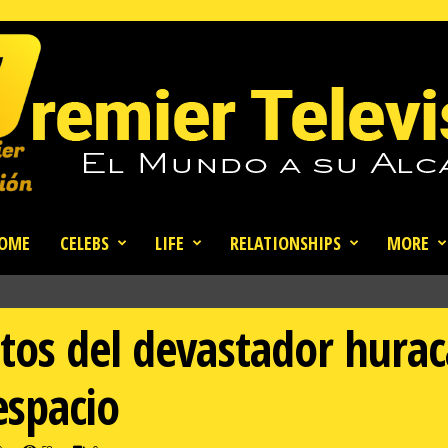
OME
CELEBS
LIFE
RELATIONSHIPS
MORE
tos del devastador hurac
espacio