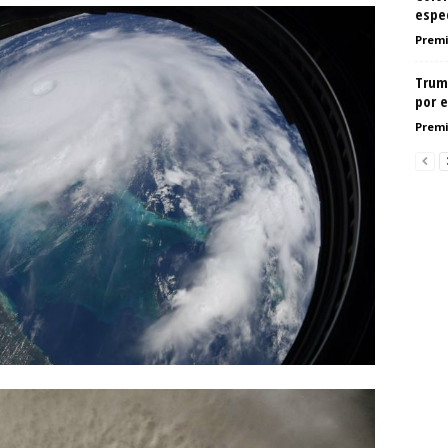
espe
Premi
Trum
por e
Premi