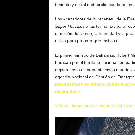
teniente y oficial meteorológico de recon
Los «cazadores de huracanes» de la Fue
Super Hércules
a las tormentas para recop
dirección del viento, la humedad y la pre
utiliza para preparar pronósticos.
El primer ministro de Bahamas, Hubert Minn
huracán por el territorio nacional, en par
dejado hasta el momento cinco muertos. «
agencia Nacional de Gestión de Emergenc
precedentes» en Ábaco, donde muchos 
destruidos»
.
Videos | Impactantes imágenes del paso 