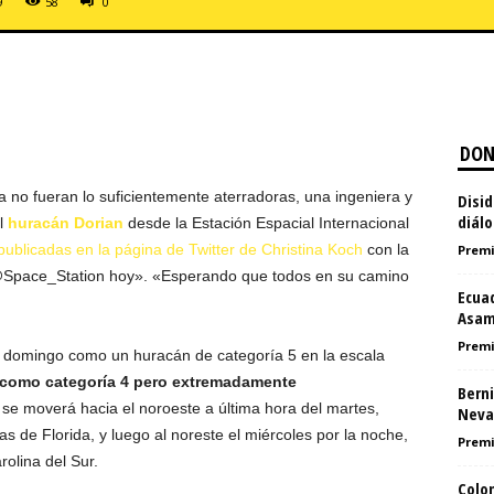
9
58
0
DON
 no fueran lo suficientemente aterradoras, una ingeniera y
Disi
diálo
l
huracán Dorian
desde la Estación Espacial Internacional
publicadas en la página de Twitter de Christina Koch
con la
Premi
@Space_Station hoy». «Esperando que todos en su camino
Ecua
Asam
Premi
el domingo como un huracán de categoría 5 en la escala
 como categoría 4 pero extremadamente
Bern
se moverá hacia el noroeste a última hora del martes,
Neva
s de Florida, y luego al noreste el miércoles por la noche,
Premi
olina del Sur.
Colo