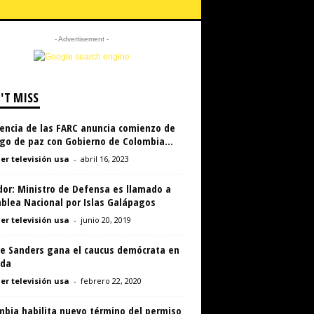
- Advertisement -
'T MISS
dencia de las FARC anuncia comienzo de
go de paz con Gobierno de Colombia...
er televisión usa
-
abril 16, 2023
dor: Ministro de Defensa es llamado a
blea Nacional por Islas Galápagos
er televisión usa
-
junio 20, 2019
ie Sanders gana el caucus demócrata en
da
er televisión usa
-
febrero 22, 2020
mbia habilita nuevo término del permiso