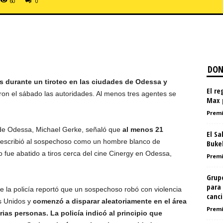
60
0
DON
 durante un tiroteo en las ciudades de Odessa y
El re
ron el sábado las autoridades. Al menos tres agentes se
Max 
Premi
l de Odessa, Michael Gerke, señaló que
al menos 21
El Sa
scribió al sospechoso como un hombre blanco de
Bukel
ue abatido a tiros cerca del cine Cinergy en Odessa,
Premi
Grup
para 
ue la policía reportó que un sospechoso robó con violencia
cancil
os Unidos y
comenzó a disparar aleatoriamente en el área
Premi
as personas. La policía indicó al principio que