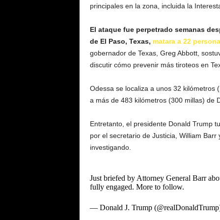
principales en la zona, incluida la Interest
El ataque fue perpetrado semanas des
de El Paso, Texas,
matara a 22 persona
gobernador de Texas, Greg Abbott, sostu
discutir cómo prevenir más tiroteos en Te
Odessa se localiza a unos 32 kilómetros 
a más de 483 kilómetros (300 millas) de D
Entretanto, el presidente Donald Trump tu
por el secretario de Justicia, William Bar
investigando.
Just briefed by Attorney General Barr ab
fully engaged. More to follow.
— Donald J. Trump (@realDonaldTrump