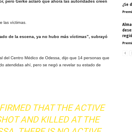
, pero Gerke aclaró que ahora las autoridades creen
¿Se d
Premi
 las víctimas.
Alma
deses
regi
nado de la escena, ya no hubo más víctimas”, subrayó
Premi
ital del Centro Médico de Odessa, dijo que 14 personas que
endo atendidas ahí, pero se negó a revelar su estado de
FIRMED THAT THE ACTIVE
HOT AND KILLED AT THE
SSA. THERE IS NO ACTIVE