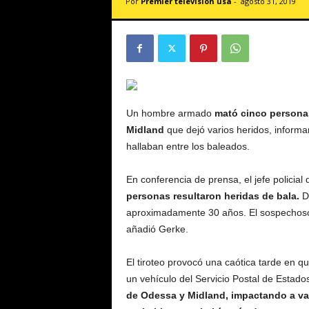
Por
Premier televisión usa
-
agosto 31, 2019
v
i
s
i
ó
n
U
S
Un hombre armado
mató cinco personas
A
Midland
que dejó varios heridos, informa
hallaban entre los baleados.
En conferencia de prensa, el jefe policia
personas resultaron heridas de bala.
De
aproximadamente 30 años. El sospechoso f
añadió Gerke.
El tiroteo provocó una caótica tarde en q
un vehículo del Servicio Postal de Estad
de Odessa y Midland, impactando a vari