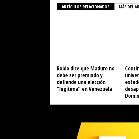
ARTÍCULOS RELACIONADOS
MÁS DEL A
Rubio dice que Maduro no
Conti
debe ser premiado y
univer
defiende una elección
estad
“legítima” en Venezuela
desap
Domin