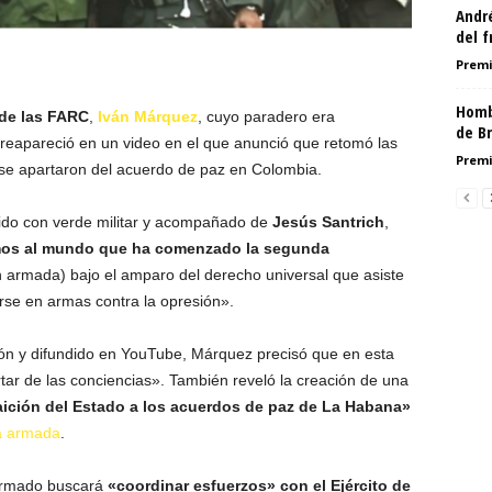
Andr
del f
Premi
Homb
 de las FARC
,
Iván Márquez
, cuyo paradero era
de Br
eapareció en un video en el que anunció que retomó las
Premi
 se apartaron del acuerdo de paz en Colombia.
ido con verde militar y acompañado de
Jesús Santrich
,
os al mundo que ha comenzado la segunda
ón armada) bajo el amparo del derecho universal que asiste
rse en armas contra la opresión».
ión y difundido en YouTube, Márquez precisó que en esta
tar de las conciencias». También reveló la creación de una
raición del Estado a los acuerdos de paz de La Habana»
ha armada
.
armado buscará
«coordinar esfuerzos» con el Ejército de