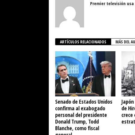
Premier televisión usa
ARTÍCULOS RELACIONADOS
MÁS DEL A
Senado de Estados Unidos
Japón
confirma al exabogado
de Hi
personal del presidente
crece 
Donald Trump, Todd
estrat
Blanche, como fiscal
general