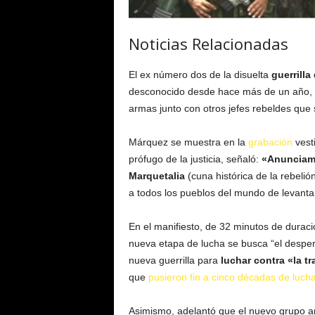
Noticias Relacionadas
El ex número dos de la disuelta
guerrilla
desconocido desde hace más de un año, r
armas junto con otros jefes rebeldes que
Márquez se muestra en la
grabación
vest
prófugo de la justicia, señaló:
«Anunciam
Marquetalia
(cuna histórica de la rebeli
a todos los pueblos del mundo de levanta
En el manifiesto, de 32 minutos de durac
nueva etapa de lucha se busca “el desper
nueva guerrilla para
luchar contra «la t
que
pusieron fin a cinco décadas de luc
Asimismo, adelantó que el nuevo grupo 