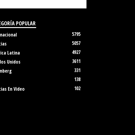
EGORÍA POPULAR
5795
rnacional
5057
cias
4927
ica Latina
3611
dos Unidos
331
mberg
138
102
ias En Video