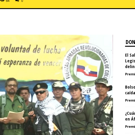
64
0
DON
El S
Legi
delin
Premi
Bolso
caída
Premi
¿Cuá
en Áf
Premi