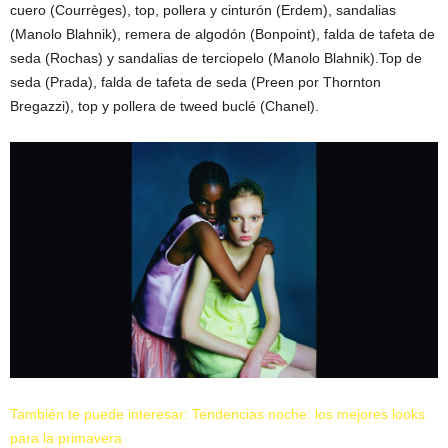
cuero (Courrèges), top, pollera y cinturón (Erdem), sandalias
(Manolo Blahnik), remera de algodón (Bonpoint), falda de tafeta de
seda (Rochas) y sandalias de terciopelo (Manolo Blahnik).Top de
seda (Prada), falda de tafeta de seda (Preen por Thornton
Bregazzi), top y pollera de tweed buclé (Chanel).
También te puede interesar: Tendencias noche: los mejores looks
para la primavera