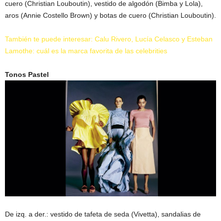
cuero (Christian Louboutin), vestido de algodón (Bimba y Lola),
aros (Annie Costello Brown) y botas de cuero (Christian Louboutin).
También te puede interesar: Calu Rivero, Lucía Celasco y Esteban
Lamothe: cuál es la marca favorita de las celebrities
Tonos Pastel
De izq. a der.: vestido de tafeta de seda (Vivetta), sandalias de