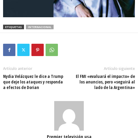
ETIQUETAS
INTERNACIONAL
Artículo anterior
Artículo siguiente
Nydia Velázquez le dice a Trump
El FMI «evaluará el impacto» de
que deje los ataques y responda
los anuncios, pero «seguirá al
a efectos de Dorian
lado de la Argentina»
Premier televisión usa