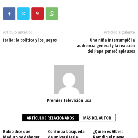
Artículo anterior
Artículo siguiente
Italia: la política y los juegos
Una niña interrumpió la
audiencia general y la reacción
del Papa generó aplausos
Premier televisión usa
ARTÍCULOS RELACIONADOS
MÁS DEL AUTOR
Rubio dice que
Continúa búsqueda
¿Quién es Albert
Maduro no debe ser
de universitaria
Ramdin el nuevo