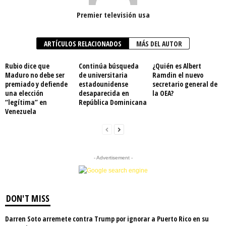
Premier televisión usa
ARTÍCULOS RELACIONADOS
MÁS DEL AUTOR
Rubio dice que
Continúa búsqueda
¿Quién es Albert
Maduro no debe ser
de universitaria
Ramdin el nuevo
premiado y defiende
estadounidense
secretario general de
una elección
desaparecida en
la OEA?
“legítima” en
República Dominicana
Venezuela
- Advertisement -
DON'T MISS
Darren Soto arremete contra Trump por ignorar a Puerto Rico en su