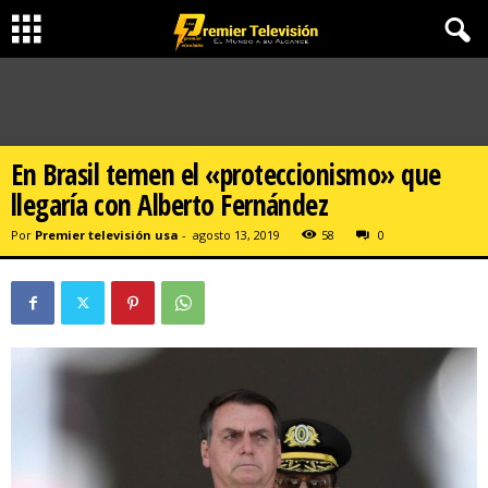
En Brasil temen el «proteccionismo» que
llegaría con Alberto Fernández
Por
Premier televisión usa
-
agosto 13, 2019
58
0