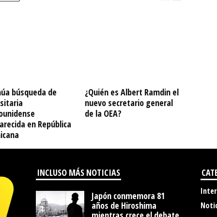
núa búsqueda de
¿Quién es Albert Ramdin el
sitaria
nuevo secretario general
ounidense
de la OEA?
arecida en República
icana
INCLUSO MÁS NOTICIAS
CAT
Inte
Japón conmemora 81
años de Hiroshima
Noti
mientras crece el debate