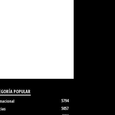
EGORÍA POPULAR
5794
rnacional
5057
cias