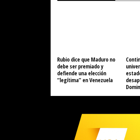
Rubio dice que Maduro no
Conti
debe ser premiado y
univer
defiende una elección
estad
“legítima” en Venezuela
desap
Domin