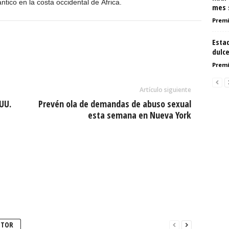
ntico en la costa occidental de África.
mes 
Premi
Estad
dulc
Premi
Artículo siguiente
.UU.
Prevén ola de demandas de abuso sexual
esta semana en Nueva York
UTOR