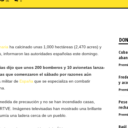
56
0
DON
naria
ha calcinado unas 1,000 hectáreas (2,470 acres) y
Cuba:
s, informaron las autoridades españolas este domingo.
aband
Premi
rias dijo que unos 200 bomberos y 10 avionetas lanza-
amas que comenzaron el sábado por razones aún
Frede
militar de
España
que se especializa en combatir
y aco
na.
Premi
Pese 
edida de precaución y no se han incendiado casas,
recha
 RTVE. Imágenes televisadas han mostrado una brillante
Premi
sumía una ladera cerca de un pueblo.
Raúl 