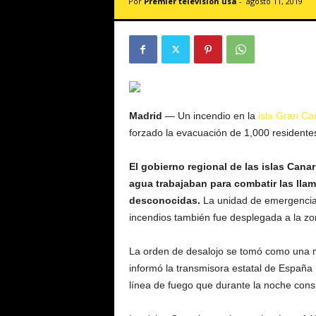
Por
Premier televisión usa
-
agosto 11, 2019
v
i
s
i
ó
n
U
S
Madrid
— Un incendio en la
isla Gran Ca
A
forzado la evacuación de 1,000 residente
El gobierno regional de las islas Cana
agua trabajaban para combatir las ll
desconocidas.
La unidad de emergencia 
incendios también fue desplegada a la zo
La orden de desalojo se tomó como una m
informó la transmisora estatal de España
línea de fuego que durante la noche con