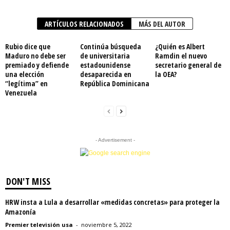
ARTÍCULOS RELACIONADOS
MÁS DEL AUTOR
Rubio dice que
Continúa búsqueda
¿Quién es Albert
Maduro no debe ser
de universitaria
Ramdin el nuevo
premiado y defiende
estadounidense
secretario general de
una elección
desaparecida en
la OEA?
“legítima” en
República Dominicana
Venezuela
- Advertisement -
DON'T MISS
HRW insta a Lula a desarrollar «medidas concretas» para proteger la
Amazonía
Premier televisión usa
-
noviembre 5, 2022